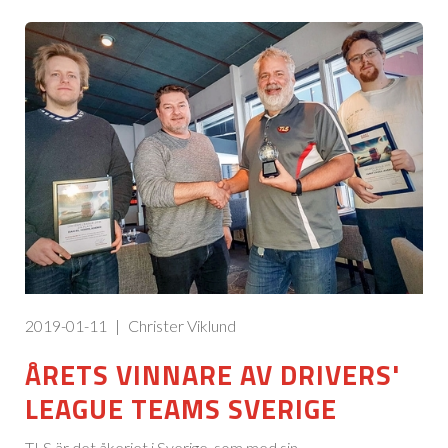
2019-01-11
|
Christer Viklund
ÅRETS VINNARE AV DRIVERS'
LEAGUE TEAMS SVERIGE
TLS är det åkeriet i Sverige, som med sin