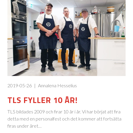
2019-05-26
|
Annalena Hesselius
TLS FYLLER 10 ÅR!
TLS bildades 2009 och firar 10 år i år. Vi har börjat att fira
detta med en personalfest och det kommer att fortsätta
firas under året…